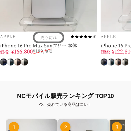
販売業者
販売業者
APPLE
APPLE
1件
売り切れ
iPhone 16 Pro Max Simフリー 本体
iPhone 16 
販売価格
通常価格
販売価格
通常価格
¥166,800
¥122,80
¥189,800
価格:
価格:
ブラック
ホワイト
デザート
ナチュラル
ブラック
ホワイト
デザ
ナ
NCモバイル販売ランキング TOP10
今、売れている商品はコレ！
1
2
3