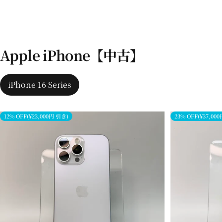
Apple iPhone【中古】
iPhone 16 Series
12% OFF(¥23,000円 引き)
23% OFF(¥37,00