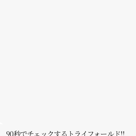
▶
90秒でチェックするトライフォールド‼