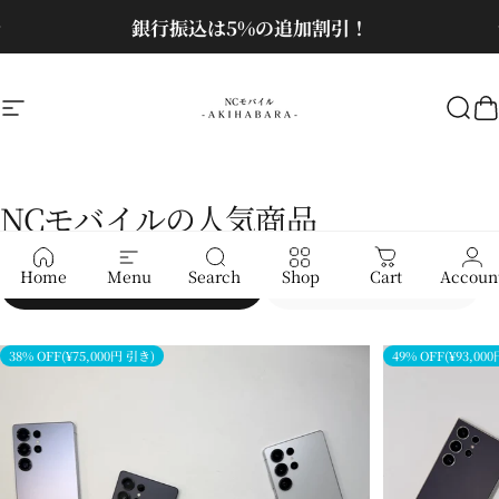
コンテンツへスキップ
スライドショーを一時停止
お問い合わせはクリック！
NCモバイル
サイトナビゲーション
検
NCモバイルの人気商品
Home
Menu
Search
Shop
Cart
Accoun
Galaxy S Series Ultra[中古]
Galaxy Z Series[中古]
38% OFF(¥75,000円 引き)
49% OFF(¥93,00