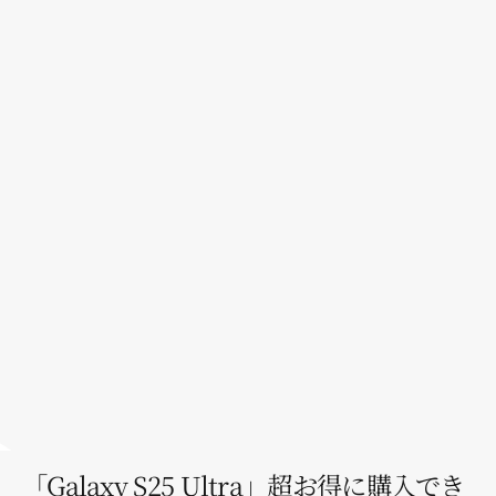
▶
「Galaxy S25 Ultra」超お得に購入でき