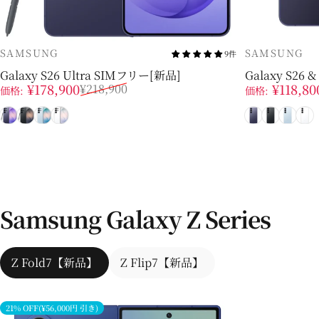
販売業者
販売業者
SAMSUNG
SAMSUNG
9件
Galaxy S26 Ultra SIMフリー[新品]
Galaxy S26
販売価格
通常価格
販売価格
通常価格
¥178,900
¥118,80
¥218,900
価格:
価格:
コバルトバイオレット
ブラック
スカイブルー
ホワイト
コバルトバ
ブラック
スカ
ホ
Samsung Galaxy Z Series
Z Fold7【新品】
Z Flip7【新品】
21% OFF(¥56,000円 引き)