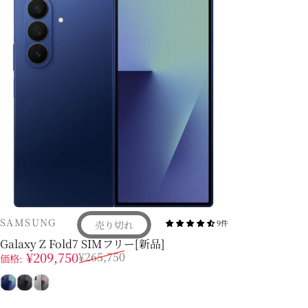
販売業者
SAMSUNG
9件
売り切れ
Galaxy Z Fold7 SIMフリー[新品]
販売価格
通常価格
¥209,750
¥265,750
価格:
ブルー シャドウ
ジェットブラック
シルバー シャドウ