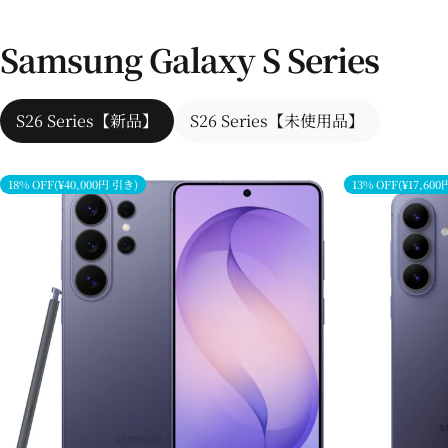
Samsung Galaxy S Series
S26 Series【新品】
S26 Series【未使用品】
18% OFF(¥40,000円 引き)
13% OFF(¥17,60