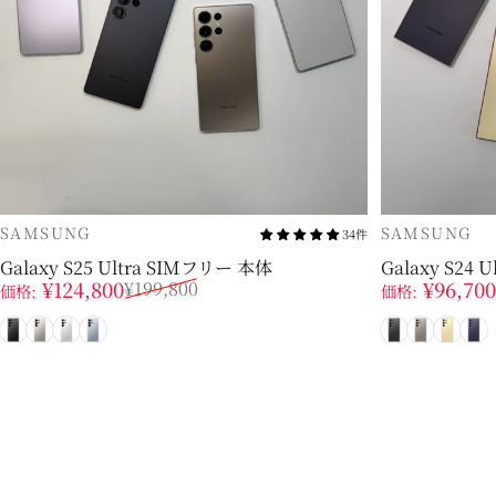
販売業者
販売業者
SAMSUNG
SAMSUNG
34件
Galaxy S25 Ultra SIMフリー 本体
Galaxy S24 
販売価格
通常価格
販売価格
通常価格
¥124,800
¥96,700
¥199,800
価格:
価格:
ブラック
グレー
ホワイトシルバー
シルバーブルー
ブラック
グレー
イエ
バ