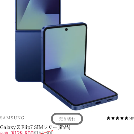
販売業者
SAMSUNG
5件
売り切れ
Galaxy Z Flip7 SIMフリー[新品]
販売価格
通常価格
¥128,800
¥164,800
価格: