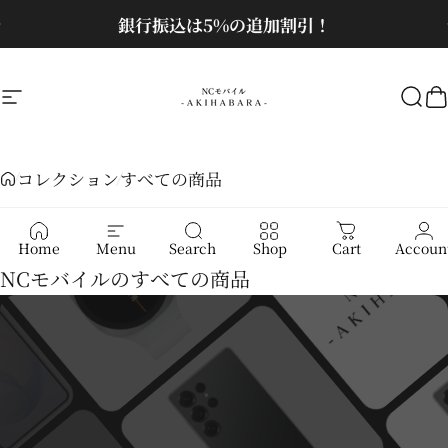
コンテンツへスキップ
スライドショーを一時停止
銀行振込は5%の追加割引！
お問い合わせはクリック！
サイトナビゲーション
NCモバイル
検
コレクション
すべての商品
すべての商品
Home
Menu
Search
Shop
Cart
Accoun
NCモバイルのすべての商品