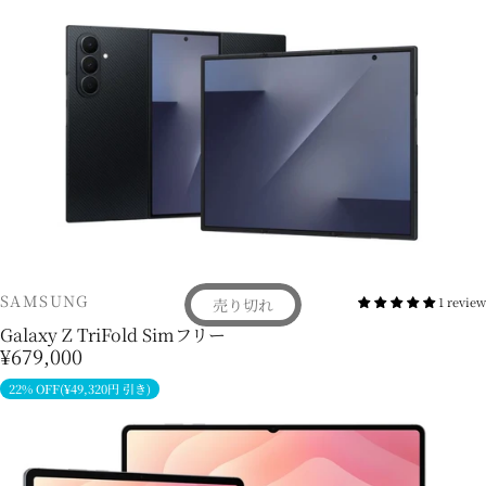
販売業者
SAMSUNG
1 review
売り切れ
Galaxy Z TriFold Simフリー
¥679,000
22% OFF(¥49,320円 引き)