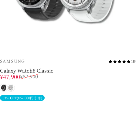
販売業者
SAMSUNG
1件
Galaxy Watch8 Classic
販売価格
通常価格
¥47,900
¥82,900
ブラック
ホワイト
53% OFF(¥67,000円 引き)