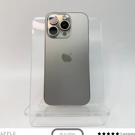
販売業者
APPLE
3 reviews
売り切れ