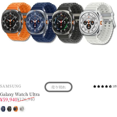
販売業者
SAMSUNG
3件
売り切れ
Galaxy Watch Ultra
販売価格
通常価格
¥59,940
¥126,940
チタンブルー
チタンシルバー
チタングレー
チタンホワイト