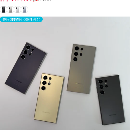
ブラック
グレー
ホワイトシルバー
シルバーブルー
49% OFF(¥93,000円 引き)