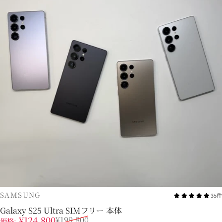
販売業者
SAMSUNG
35件
Galaxy S25 Ultra SIMフリー 本体
販売価格
通常価格
¥124,800
¥199,800
価格: