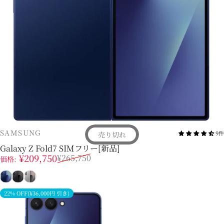
販売業者
SAMSUNG
9件
売り切れ
Galaxy Z Fold7 SIMフリー[新品]
販売価格
通常価格
¥209,750
¥265,750
価格:
ブルー シャドウ
ジェットブラック
シルバー シャドウ
22% OFF(¥36,000円 引き)