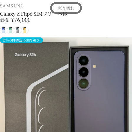
販売業者
SAMSUNG
売り切れ
Galaxy Z Flip6 SIMフリー 本体
¥76,000
価格:
ブルー
ミント
シルバー
イエロー
17% OFF(¥22,600円 引き)