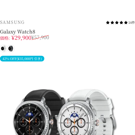
販売業者
SAMSUNG
14件
Galaxy Watch8
販売価格
通常価格
¥29,900
¥57,900
価格:
シルバー
グラファイト
42% OFF(¥35,000円 引き)