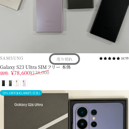
販売業者
SAMSUNG
387件
売り切れ
Galaxy S23 Ultra SIMフリー 本体
販売価格
通常価格
¥78,600
¥138,000
価格:
ブラック
グリーン
クリーム
ラベンダー
21% OFF(¥45,000円 引き)