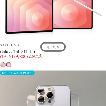
販売業者
SAMSUNG
売り切れ
Galaxy Tab S11 Ultra
販売価格
通常価格
¥179,800
¥229,120
価格:
シルバー
グレー
12% OFF(¥23,000円 引き)