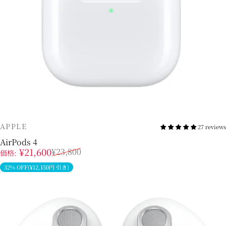
販売業者
APPLE
27 reviews
AirPods 4
販売価格
通常価格
¥21,600
¥23,800
価格:
32% OFF(¥12,150円 引き)