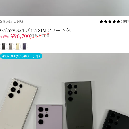
販売業者
SAMSUNG
149件
Galaxy S24 Ultra SIMフリー 本体
販売価格
通常価格
¥96,700
¥189,700
価格:
ブラック
グレー
イエロー
バイオレット
43% OFF(¥59,400円 引き)