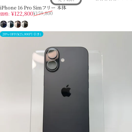
iPhone 16 Pro Simフリー 本体
販売価格
通常価格
¥122,800
¥159,800
価格:
ブラック
ホワイト
デザート
ナチュラル
20% OFF(¥25,000円 引き)