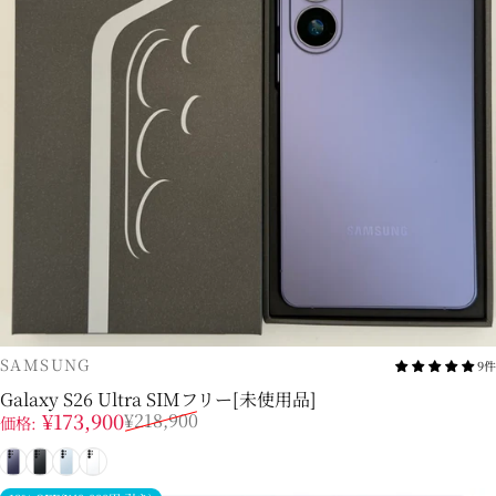
販売業者
SAMSUNG
9件
Galaxy S26 Ultra SIMフリー[未使用品]
販売価格
通常価格
¥173,900
¥218,900
価格:
コバルトバイオレット
ブラック
スカイブルー
ホワイト