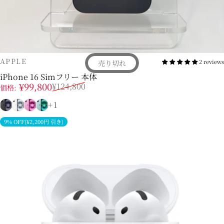
販売業者
APPLE
2 reviews
売り切れ
iPhone 16 Simフリー 本体
販売価格
通常価格
¥99,800
¥124,800
価格:
ブラック
ホワイト
ピンク
ティール
+1
9% OFF(¥2,200円 引き)