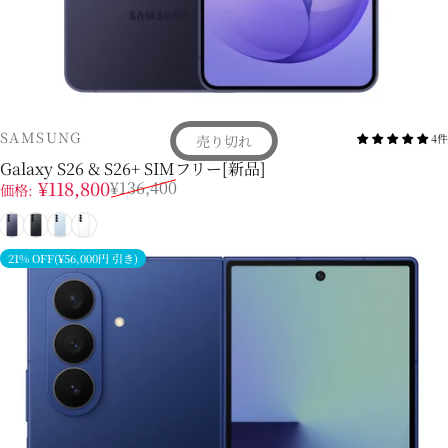
販売業者
SAMSUNG
4件
売り切れ
Galaxy S26 & S26+ SIMフリー[新品]
販売価格
通常価格
¥118,800
¥136,400
価格:
コバルトバイオレット
ブラック
スカイブルー
ホワイト
21% OFF(¥56,000円 引き)