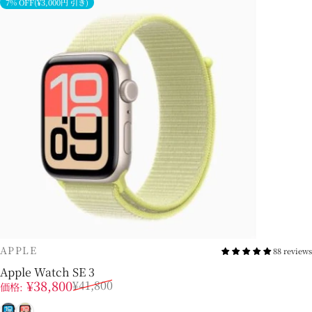
7% OFF(¥3,000円 引き)
販売業者
APPLE
88 reviews
Apple Watch SE 3
販売価格
通常価格
¥38,800
¥41,800
価格:
ミッドナイト
スターライト