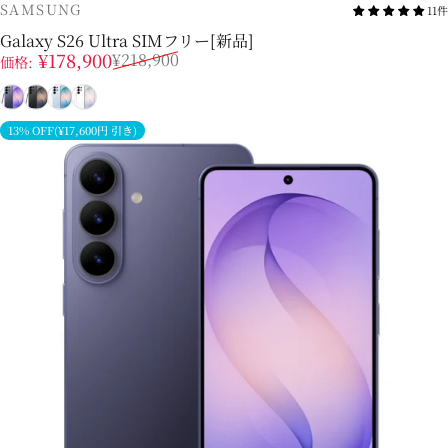
販売業者
SAMSUNG
11件
Galaxy S26 Ultra SIMフリー[新品]
販売価格
通常価格
¥178,900
¥218,900
価格:
コバルトバイオレット
ブラック
スカイブルー
ホワイト
13% OFF(¥17,600円 引き)