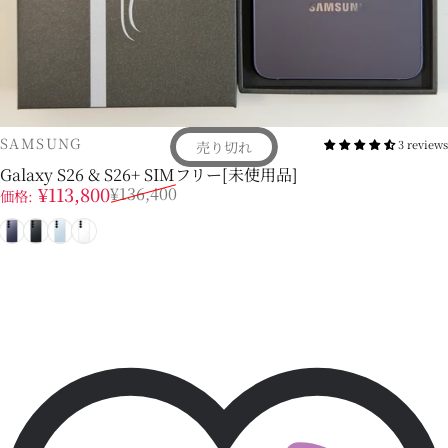
販売業者
SAMSUNG
3 reviews
売り切れ
Galaxy S26 & S26+ SIMフリー[未使用品]
販売価格
通常価格
¥113,800
¥136,400
価格:
コバルトバイオレット
ブラック
スカイブルー
ホワイト