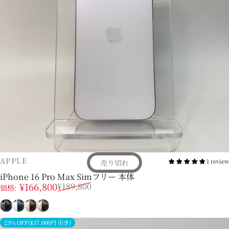
販売業者
APPLE
1 review
売り切れ
iPhone 16 Pro Max Simフリー 本体
販売価格
通常価格
¥166,800
¥189,800
価格:
ブラック
ホワイト
デザート
ナチュラル
23% OFF(¥37,000円 引き)