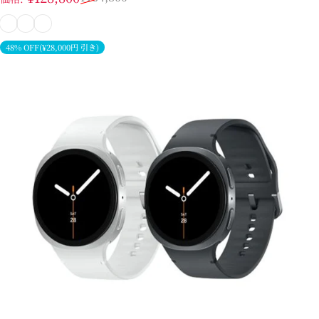
ブルー シャドウ
ジェットブラック
コーラルレッド
48% OFF(¥28,000円 引き)