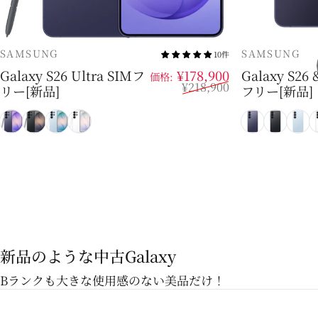
販売業者
販売業者
SAMSUNG
SAMSUNG
10件
販売価格
通常価格
Galaxy S26 Ultra SIMフ
¥178,900
Galaxy S26 
価格:
¥218,900
リー[新品]
フリー[新品]
コバルトバイオレット
ブラック
スカイブルー
ホワイト
コバルトバ
ブラッ
スカ
新品のような中古Galaxy
Bランクも大きな使用感のない美品だけ！