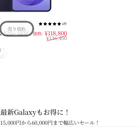
4件
売り切れ
販売価格
通常価格
& S26+ SIM
¥118,800
価格:
¥136,400
イオレット
ク
イブルー
ホワイト
最新Galaxyもお得に！
15,000円から60,000円まで幅広いセール！