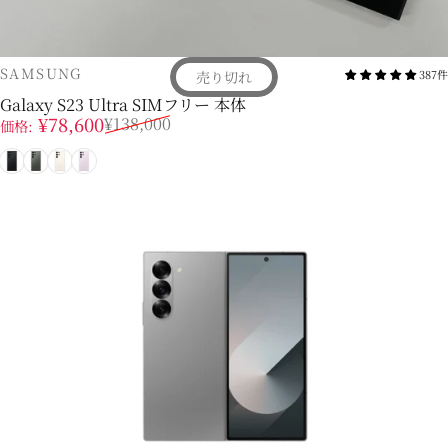
販売業者
SAMSUNG
387件
売り切れ
Galaxy S23 Ultra SIMフリー 本体
販売価格
通常価格
¥78,600
¥138,000
価格:
ブラック
グリーン
クリーム
ラベンダー