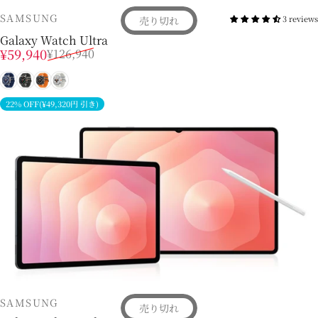
販売業者
SAMSUNG
3 reviews
売り切れ
Galaxy Watch Ultra
販売価格
通常価格
¥59,940
¥126,940
チタンブルー
チタンシルバー
チタングレー
チタンホワイト
22% OFF(¥49,320円 引き)
販売業者
SAMSUNG
売り切れ