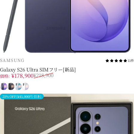
販売業者
SAMSUNG
11件
Galaxy S26 Ultra SIMフリー[新品]
販売価格
通常価格
¥178,900
¥218,900
価格:
コバルトバイオレット
ブラック
スカイブルー
ホワイト
21% OFF(¥45,000円 引き)