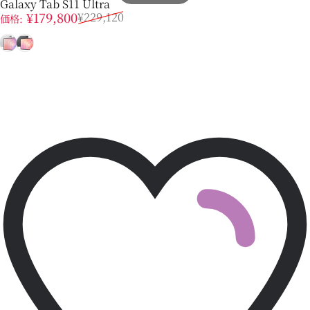
Galaxy Tab S11 Ultra
販売価格
通常価格
¥179,800
¥229,120
価格:
シルバー
グレー