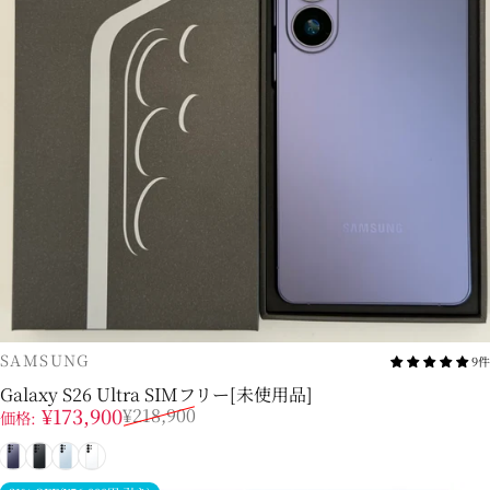
販売業者
SAMSUNG
9件
Galaxy S26 Ultra SIMフリー[未使用品]
販売価格
通常価格
¥173,900
¥218,900
価格:
コバルトバイオレット
ブラック
スカイブルー
ホワイト