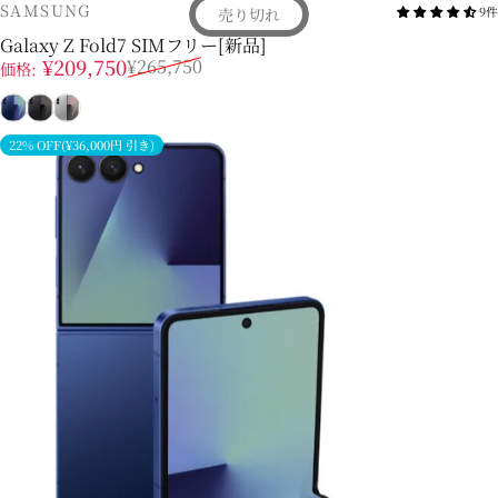
販売業者
SAMSUNG
9件
売り切れ
Galaxy Z Fold7 SIMフリー[新品]
販売価格
通常価格
¥209,750
¥265,750
価格:
ブルー シャドウ
ジェットブラック
シルバー シャドウ
22% OFF(¥36,000円 引き)