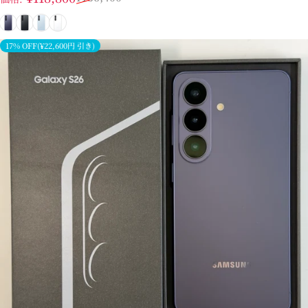
コバルトバイオレット
ブラック
スカイブルー
ホワイト
17% OFF(¥22,600円 引き)