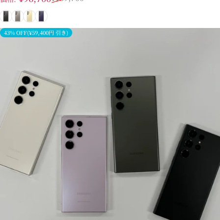
ブラック
グレー
イエロー
バイオレット
43% OFF(¥59,400円 引き)