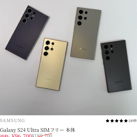
販売業者
SAMSUNG
149件
Galaxy S24 Ultra SIMフリー 本体
販売価格
通常価格
¥96,700
¥189,700
価格: