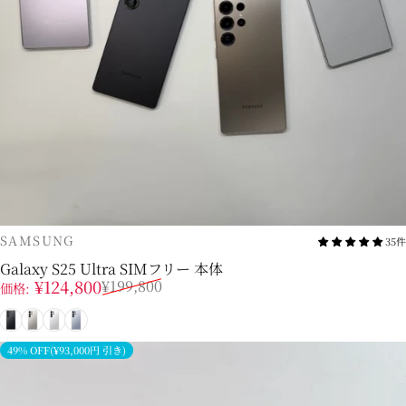
販売業者
SAMSUNG
35件
Galaxy S25 Ultra SIMフリー 本体
販売価格
通常価格
¥124,800
¥199,800
価格:
ブラック
グレー
ホワイトシルバー
シルバーブルー
49% OFF(¥93,000円 引き)