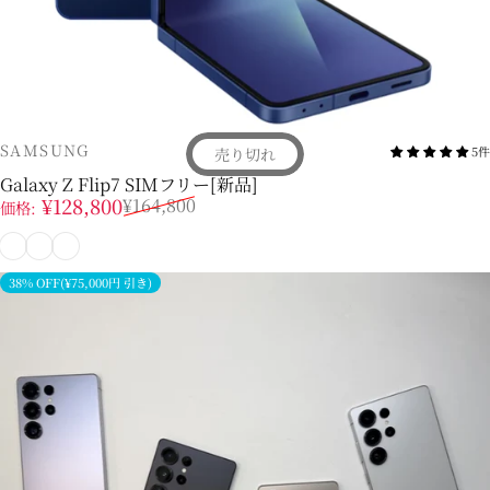
販売業者
SAMSUNG
5件
売り切れ
Galaxy Z Flip7 SIMフリー[新品]
販売価格
通常価格
¥128,800
¥164,800
価格:
ブルー シャドウ
ジェットブラック
コーラルレッド
38% OFF(¥75,000円 引き)