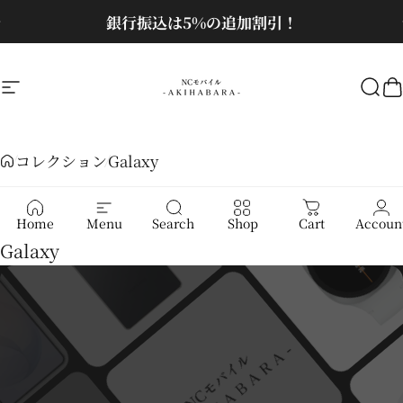
コンテンツへスキップ
スライドショーを一時停止
銀行振込は5%の追加割引！
サイトナビゲーション
NCモバイル
検
コレクション
Galaxy
Galaxy
Home
Menu
Search
Shop
Cart
Accoun
Galaxy