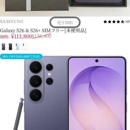
販売業者
SAMSUNG
3件
売り切れ
Galaxy S26 & S26+ SIMフリー[未使用品]
販売価格
通常価格
¥113,800
¥136,400
価格:
コバルトバイオレット
ブラック
スカイブルー
ホワイト
18% OFF(¥40,000円 引き)