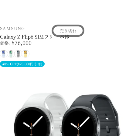
販売業者
SAMSUNG
売り切れ
Galaxy Z Flip6 SIMフリー 本体
¥76,000
価格:
ブルー
ミント
シルバー
イエロー
48% OFF(¥28,000円 引き)