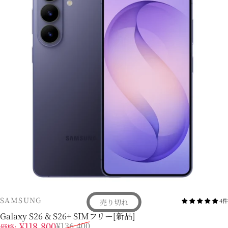
販売業者
SAMSUNG
4件
売り切れ
Galaxy S26 & S26+ SIMフリー[新品]
販売価格
通常価格
¥118,800
¥136,400
価格: