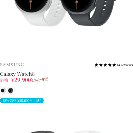
販売業者
SAMSUNG
14 reviews
Galaxy Watch8
販売価格
通常価格
¥29,900
¥57,900
価格:
シルバー
グラファイト
42% OFF(¥35,000円 引き)