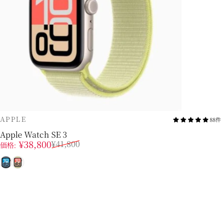
販売業者
APPLE
88件
Apple Watch SE 3
販売価格
通常価格
¥38,800
¥41,800
価格:
ミッドナイト
スターライト