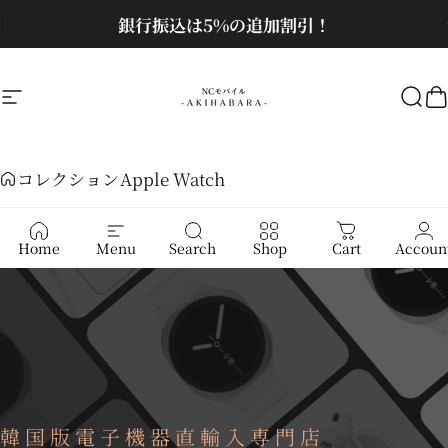
コンテンツへスキップ
スライドショーを一時停止
銀行振込は5%の追加割引！
サイトナビゲーション
NCモバイル
検
コレクション
Apple Watch
Apple Watch
Home
Menu
Search
Shop
Cart
Accoun
韓国版電子機器直輸入専門店