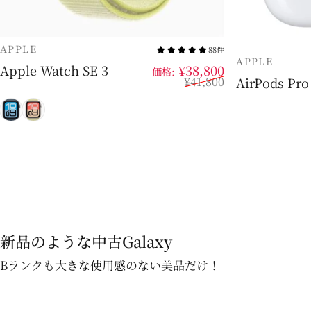
販売業者
APPLE
88件
販売業者
APPLE
販売価格
通常価格
Apple Watch SE 3
¥38,800
価格:
AirPods Pro
¥41,800
ミッドナイト
スターライト
新品のような中古Galaxy
Bランクも大きな使用感のない美品だけ！