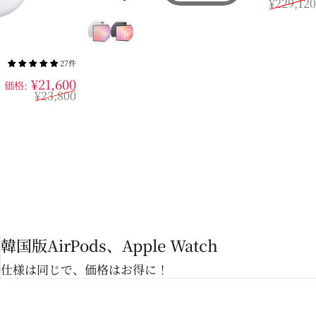
¥229,120
シルバー
グレー
27件
販売価格
通常価格
¥21,600
価格:
¥23,800
韓国版AirPods、Apple Watch
仕様は同じで、価格はお得に！