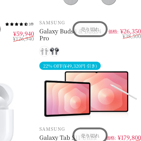
販売業者
SAMSUNG
3件
売り切れ
Galaxy Buds4 & Buds4
¥26,350
価格:
販売価格
通常価格
¥59,940
¥38,500
Pro
¥126,940
ト
ホワイト
ブラック
22% OFF(¥49,320円 引き)
販売業者
SAMSUNG
売り切れ
Galaxy Tab S11 Ultra
¥179,800
価格: