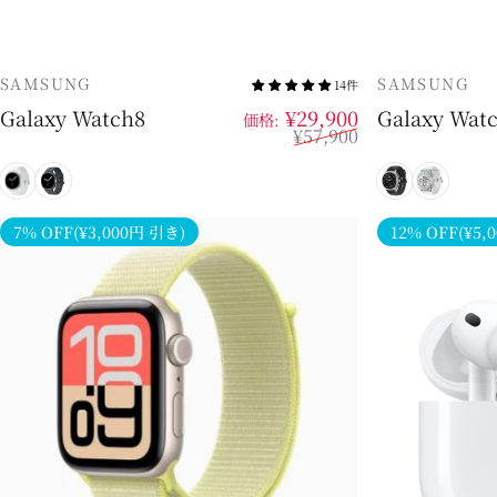
販売業者
販売業者
SAMSUNG
SAMSUNG
14件
販売価格
通常価格
Galaxy Watch8
¥29,900
Galaxy Watc
価格:
¥57,900
シルバー
グラファイト
ブラック
ホワイ
7% OFF(¥3,000円 引き)
12% OFF(¥5,