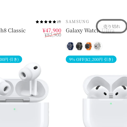
販売業者
SAMSUNG
1件
売り切れ
販売価格
通常価格
h8 Classic
¥47,900
Galaxy Watch Ultra
¥82,900
ト
チタンブルー
チタンシルバー
チタングレー
チタンホワイ
000円 引き)
9% OFF(¥2,200円 引き)