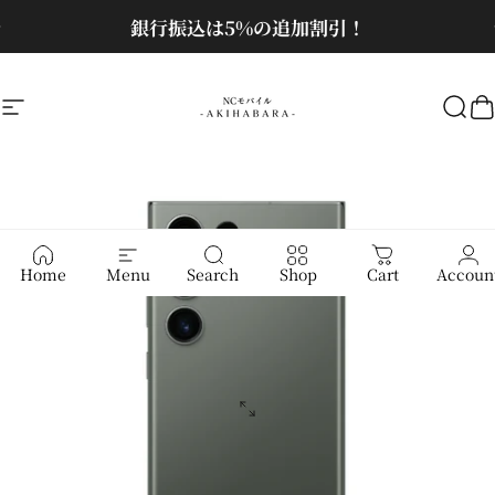
コンテンツへスキップ
スライドショーを一時停止
銀行振込は5%の追加割引！
サイトナビゲーション
NCモバイル
検
Home
Menu
Search
Shop
Cart
Accoun