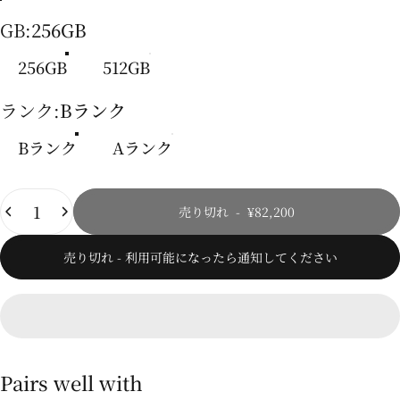
ブラック
グリーン
クリーム
ラベンダー
GB
GB:
256GB
256GB
512GB
ランク
ランク:
Bランク
Bランク
Aランク
数量
売り切れ
-
¥82,200
売り切れ - 利用可能になったら通知してください
Pairs well with