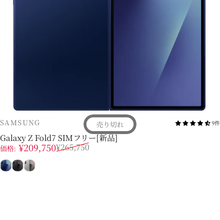
販売業者
SAMSUNG
9件
売り切れ
Galaxy Z Fold7 SIMフリー[新品]
販売価格
通常価格
¥209,750
¥265,750
価格:
ブルー シャドウ
ジェットブラック
シルバー シャドウ