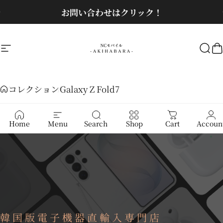
コンテンツへスキップ
スライドショーを一時停止
お問い合わせはクリック！
サイトナビゲーション
NCモバイル
検
コレクション
Galaxy Z Fold7
Galaxy Z Fold7
Home
Menu
Search
Shop
Cart
Accoun
韓国版電子機器直輸入専門店