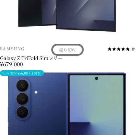
販売業者
SAMSUNG
1件
売り切れ
Galaxy Z TriFold Simフリー
¥679,000
21% OFF(¥56,000円 引き)