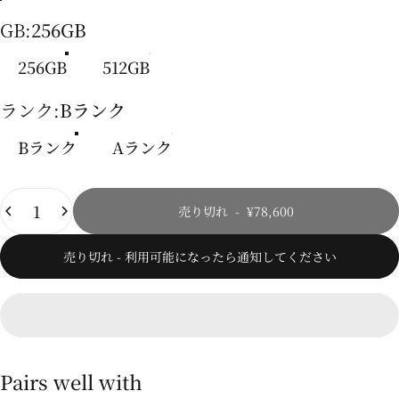
ブラック
グリーン
クリーム
ラベンダー
GB
GB:
256GB
256GB
512GB
ランク
ランク:
Bランク
Bランク
Aランク
数量
売り切れ
-
¥78,600
売り切れ - 利用可能になったら通知してください
Pairs well with