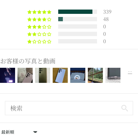
339
48
0
0
0
お客様の写真と動画
Sort by