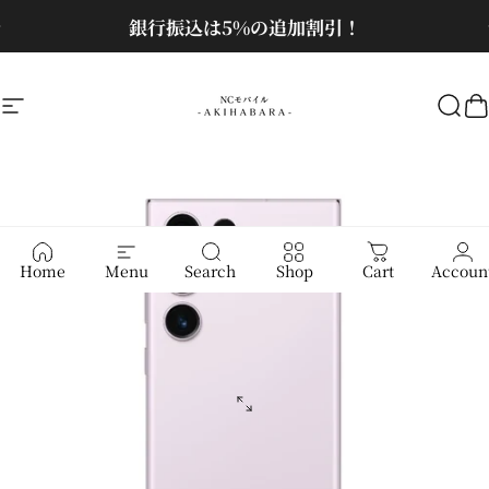
コンテンツへスキップ
スライドショーを一時停止
銀行振込は5%の追加割引！
サイトナビゲーション
NCモバイル
検
Home
Menu
Search
Shop
Cart
Accoun