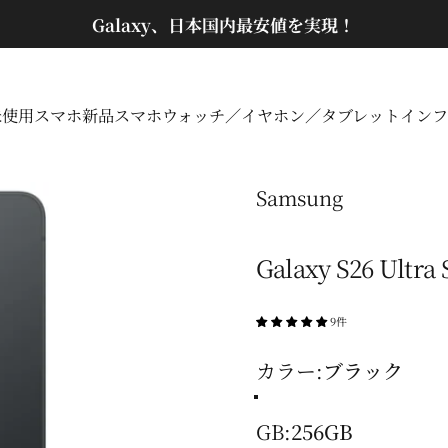
スライドショーを一時停止
銀行振込は5%の追加割引！
未使用スマホ
新品スマホ
ウォッチ／イヤホン／タブレット
インフ
未使用スマホ
新品スマホ
ウォッチ／イヤホン／タブレット
イン
Samsung
Galaxy S26 Ul
9件
カラー
カラー:
ブラック
コバルトバイオレッ
ブラック
スカイブルー
ホワイト
GB
GB:
256GB