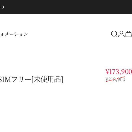
ォメーション
検索
ロ
フォメーション
¥173,900
tra SIMフリー[未使用品]
¥218,900
ト