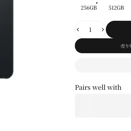
256GB
512GB
数量
売り
Pairs well with