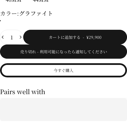
カラー
カラー:
グラファイト
シルバー
グラファイト
数量
カートに追加する
-
¥29,900
売り切れ - 利用可能になったら通知してください
今すぐ購入
Pairs well with