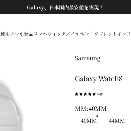
スライドショーを一時停止
Galaxy、日本国内最安値を実現！
未使用スマホ
新品スマホ
ウォッチ／イヤホン／タブレット
インフ
未使用スマホ
新品スマホ
ウォッチ／イヤホン／タブレット
イン
Samsung
Galaxy Watch8
14件
MM
MM:
40MM
40MM
44MM