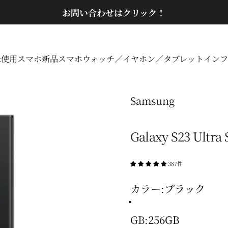
スライドショーを一時停止
お問い合わせはクリック！
未使用スマホ
新品スマホ
ウォッチ／イヤホン／タブレット
インフ
未使用スマホ
新品スマホ
ウォッチ／イヤホン／タブレット
イン
Samsung
Galaxy S23 Ult
387件
カラー
カラー:
ブラック
ブラック
グリーン
クリーム
ラベンダー
GB
GB:
256GB